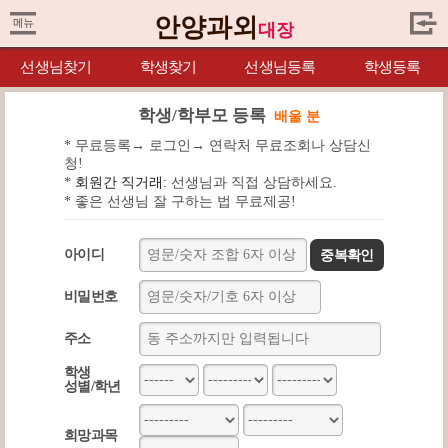
안양과외
대장
선생님찾기
학생찾기
선생님등록
학생등록
학생/학부모 등록
배울 분
* 무료등록→ 로그인→ 연락처 무료조회나 상담신
청!
*
회원간 직거래:
선생님과 직접 상담하세요.
* 좋은 선생님 잘 구하는 법 무료제공!
아이디
중복확인
비밀번호
주소
학생
성별/학년
희망과목